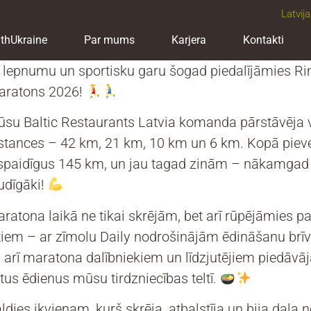
Latvija
thUkraine
Par mums
Karjera
Kontakti
 lepnumu un sportisku garu šogad piedalījāmies Ri
aratons 2026!
su Baltic Restaurants Latvia komanda pārstāvēja 
stances – 42 km, 21 km, 10 km un 6 km. Kopā pie
spaidīgus 145 km, un jau tagad zinām – nākamgad
udīgāki!
ratona laikā ne tikai skrējām, bet arī rūpējāmies pa
tiem – ar zīmolu Daily nodrošinājām ēdināšanu brīv
 arī maratona dalībniekiem un līdzjutējiem piedāv
ltus ēdienus mūsu tirdzniecības teltī.
ldies ikvienam, kurš skrēja, atbalstīja un bija daļa no