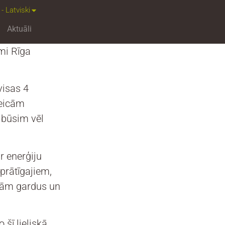
 - Latviski
Aktuāli
mi Rīga
visas 4
veicām
 būsim vēl
r enerģiju
prātīgajiem,
ājām gardus un
 šī lieliskā