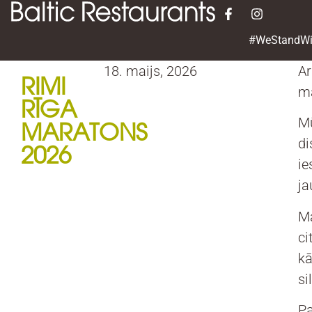
#WeStandWi
18. maijs, 2026
Ar
RIMI
m
RĪGA
Mū
MARATONS
di
2026
ie
ja
Ma
ci
kā
si
Pa