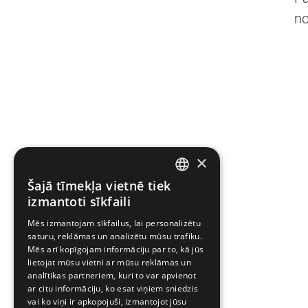
n
×
Šajā tīmekļa vietnē tiek
LATVIAN
izmantoti sīkfaili
LATVIAN
Mēs izmantojam sīkfailus, lai personalizētu
saturu, reklāmas un analizētu mūsu trafiku.
ESTONIAN
Mēs arī kopīgojam informāciju par to, kā jūs
lietojat mūsu vietni ar mūsu reklāmas un
analītikas partneriem, kuri to var apvienot
ar citu informāciju, ko esat viņiem sniedzis
vai ko viņi ir apkopojuši, izmantojot jūsu