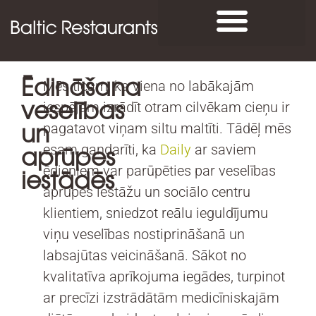
Ēdināšana
Mēs ticam, ka viena no labākajām
veselības
iespējām izrādīt otram cilvēkam cieņu ir
un
pagatavot viņam siltu maltīti. Tādēļ mēs
esam gandarīti, ka
Daily
ar saviem
aprūpes
ēdieniem var parūpēties par veselības
iestādēs
aprūpes iestāžu un sociālo centru
klientiem, sniedzot reālu ieguldījumu
viņu veselības nostiprināšanā un
labsajūtas veicināšanā. Sākot no
kvalitatīva aprīkojuma iegādes, turpinot
ar precīzi izstrādātām medicīniskajām