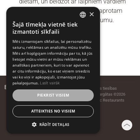
diētām, un beidzot ar laipniem vārdiem
ikdienā – jo mēs ar “aprūpi” saprotam
×
nevis uztraukšanos, bet gādīgumu.
Šajā tīmekļa vietnē tiek
LATVIAN
izmantoti sīkfaili
LATVIAN
Mēs izmantojam sīkfailus, lai personalizētu
saturu, reklāmas un analizētu mūsu trafiku.
ESTONIAN
Mēs arī kopīgojam informāciju par to, kā jūs
lietojat mūsu vietni ar mūsu reklāmas un
analītikas partneriem, kuri to var apvienot
ar citu informāciju, ko esat viņiem sniedzis
vai ko viņi ir apkopojuši, izmantojot jūsu
pakalpojumus.
Lasīt vairāk
Elizabetes iela 20, Rīga,
Visas tiesības
LV-1050
aizsargātas ©2026
PIEKRIST VISIEM
T +371 6720 5599
Baltic Restaurants
info@balticrest.com
Facebook
ATTEIKTIES NO VISIEM
BalticRestaurants
Instagram
RĀDĪT DETAĻAS
@BalticRestaurants