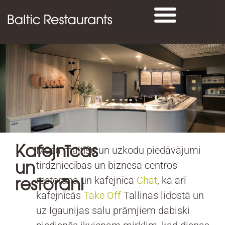
Kafejnīcas
Mūsu maltīšu un uzkodu piedāvājumi
un
tirdzniecības un biznesa centros
restorāni
restorānā un kafejnīcā
Chat
, kā arī
kafejnīcās
Take Off
Tallinas lidostā un
uz Igaunijas salu prāmjiem dabiski