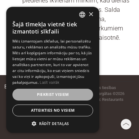
piedienēs ikvienam mirklim, kad dienas
gaitā nepieciešams apstāties. Salda
×
enerģijas deva pirms lidojuma,
Šajā tīmekļa vietnē tiek
LATVIAN
nesteidzīga atpūta starp iepirkumiem
izmantoti sīkfaili
vai biznesa sarunas gardā gaisotnē.
LATVIAN
Mēs izmantojam sīkfailus, lai personalizētu
saturu, reklāmas un analizētu mūsu trafiku.
ESTONIAN
Mēs arī kopīgojam informāciju par to, kā jūs
lietojat mūsu vietni ar mūsu reklāmas un
analītikas partneriem, kuri to var apvienot
ar citu informāciju, ko esat viņiem sniedzis
vai ko viņi ir apkopojuši, izmantojot jūsu
pakalpojumus.
Lasīt vairāk
Elizabetes iela 20, Rīga,
Visas tiesības
LV-1050
aizsargātas ©2026
PIEKRIST VISIEM
T +371 6720 5599
Baltic Restaurants
info@balticrest.com
Facebook
ATTEIKTIES NO VISIEM
BalticRestaurants
Instagram
RĀDĪT DETAĻAS
@BalticRestaurants