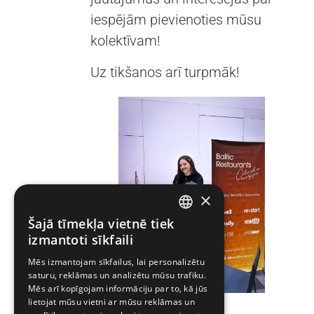
iespējām pievienoties mūsu
kolektīvam!
Uz tikšanos arī turpmāk!
×
Šajā tīmekļa vietnē tiek
LATVIAN
izmantoti sīkfaili
LATVIAN
Mēs izmantojam sīkfailus, lai personalizētu
saturu, reklāmas un analizētu mūsu trafiku.
ESTONIAN
Mēs arī kopīgojam informāciju par to, kā jūs
lietojat mūsu vietni ar mūsu reklāmas un