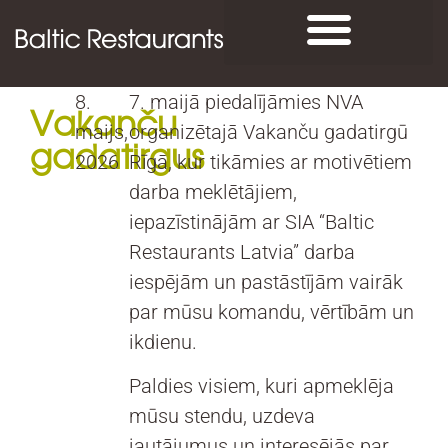
8.
7. maijā piedalījāmies NVA
Vakanču
maijs,
organizētajā Vakanču gadatirgū
gadatirgus
2026
Rīgā, kur tikāmies ar motivētiem
darba meklētājiem,
iepazīstinājām ar SIA “Baltic
Restaurants Latvia” darba
iespējām un pastāstījām vairāk
par mūsu komandu, vērtībām un
ikdienu.
Paldies visiem, kuri apmeklēja
mūsu stendu, uzdeva
jautājumus un interesējās par